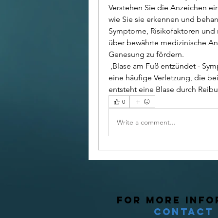
Verstehen Sie die Anzeichen ei
wie Sie sie erkennen und behan
Symptome, Risikofaktoren und m
über bewährte medizinische Ans
Genesung zu fördern.
 ,Blase am Fuß entzündet - Symptome und Behandlung Eine Blase am Fuß ist 
eine häufige Verletzung, die be
entsteht eine Blase durch Reib
0
Write a comment...
For More Info
Contact