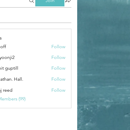
Join
s
loff
Follow
yoonji2
Follow
ji2
it guptill
Follow
athan. Hall.
Follow
aj reed
Follow
Members (99)