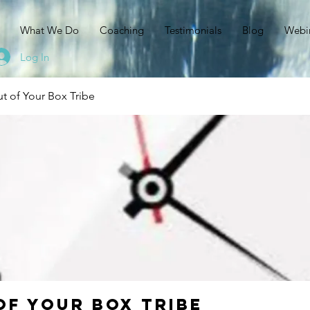
N
What We Do
Coaching
Testimonials
Blog
Webi
Log In
t of Your Box Tribe
of Your Box Tribe