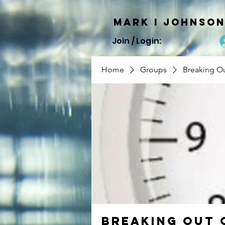
Mark I
JOHNSO
Join / Login:
Home
Groups
Breaking Ou
Breaking Out 