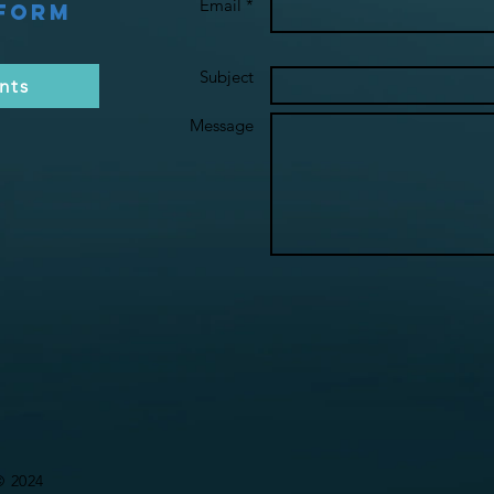
Email *
 Form
Subject
nts
Message
© 2024