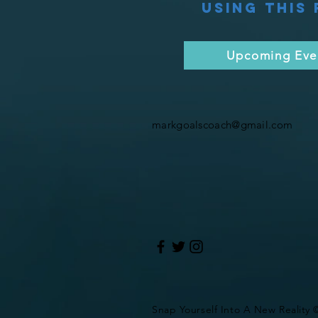
using this
Upcoming Eve
markgoalscoach@gmail.com
Snap Yourself Into A New Reality 