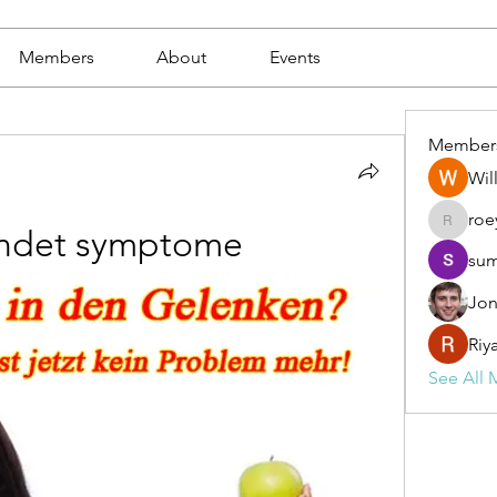
Members
About
Events
Member
Wil
roe
roeyoon
ündet symptome
sum
Jon
Riy
See All 