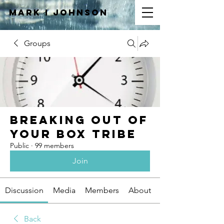
Mark I
JOHNSON
Groups
Breaking Out of
Your Box Tribe
Public
·
99 members
Join
Discussion
Media
Members
About
Back