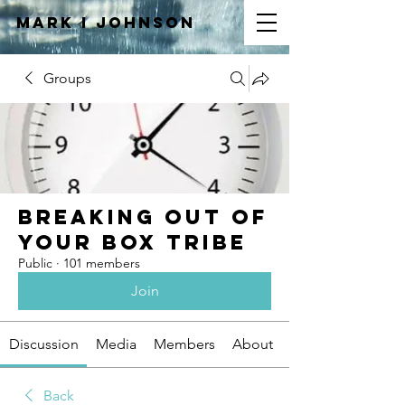
Mark I
JOHNSON
Groups
Breaking Out of
Your Box Tribe
Public
·
101 members
Join
Discussion
Media
Members
About
Back