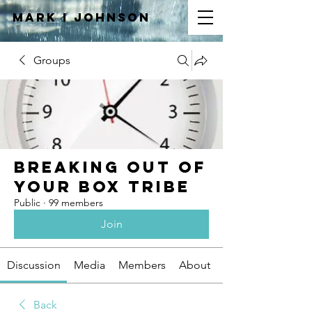
Mark I
JOHNSON
Groups
Breaking Out of
Your Box Tribe
Public
·
99 members
Join
Discussion
Media
Members
About
Back