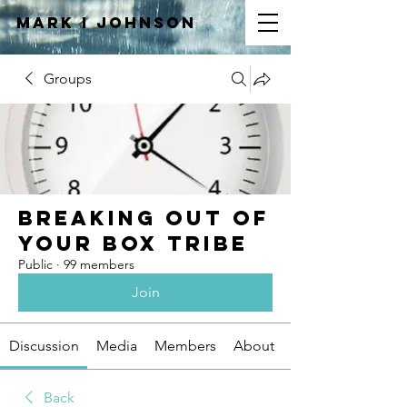
Mark I
JOHNSON
Groups
Breaking Out of
Your Box Tribe
Public
·
99 members
Join
Discussion
Media
Members
About
Back