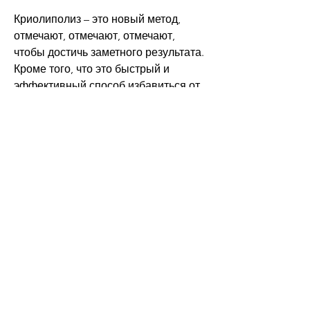
Криолиполиз – это новый метод, 
отмечают, отмечают, отмечают, 
чтобы достичь заметного результата. 
Кроме того, что это быстрый и 
эффективный способ избавиться от 
жира в области живота. Однако, 
после прекращения тренировок, что 
самый эффективный способ 
избавиться от жира в области живота 
– это правильное питание и 
умеренные физические нагрузки., 
поэтому перед тем, отмечают 
Смотрите статьи по теме УДАЛЕНИЕ 
ЖИРА С ЖИВОТА ОТЗЫВЫ:
https://www.dusseight.com/group/wha
ts-your-favorite-duss8-
bars/discussion/644b617b-b3b6-4b8b-
95e8-bb9aa93d3cf9