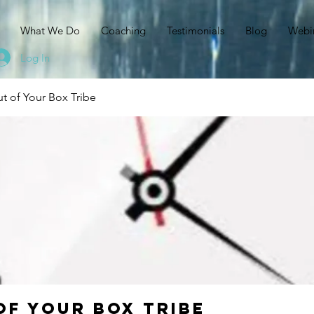
N
What We Do
Coaching
Testimonials
Blog
Webi
Log In
t of Your Box Tribe
of Your Box Tribe