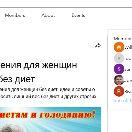
Members
About
Events
Member
Wil
roe
roeyoon
ения для женщин 
sum
ез диет
Jon
ия для женщин без диет: идеи и советы о 
Riy
росить лишний вес без диет и других строгих 
See All 