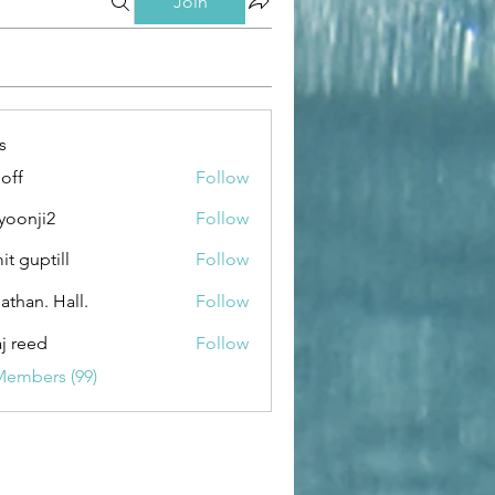
Join
s
loff
Follow
yoonji2
Follow
ji2
it guptill
Follow
athan. Hall.
Follow
aj reed
Follow
Members (99)