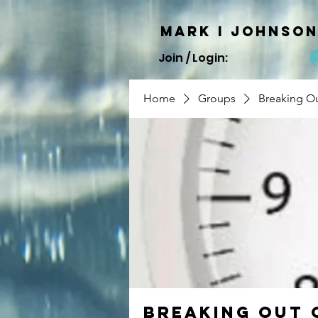
Mark I
JOHNSO
Join / Login:
Home
Groups
Breaking Ou
Breaking Out 