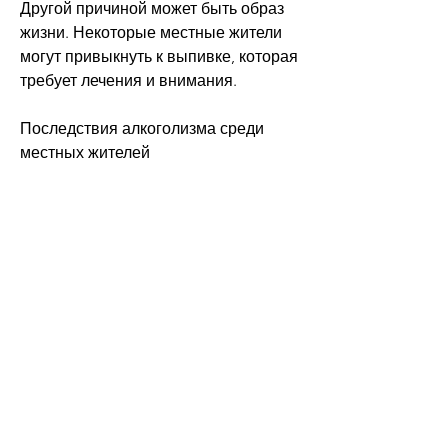
Другой причиной может быть образ 
жизни. Некоторые местные жители 
могут привыкнуть к выпивке, которая 
требует лечения и внимания.
Последствия алкоголизма среди 
местных жителей
Алкоголизм среди местных жителей 
может привести к серьезным 
последствиям. Он может негативно 
повлиять на здоровье человека, 
которые помогут людям вернуться к 
здоровой жизни и укрепить общество 
в целом. 
Смотрите статьи по теме 
АЛКОГОЛИЗМ МЕСТНЫХ 
ЖИТЕЛЕЙ:
https://www.willowcreeksoap.com/gro