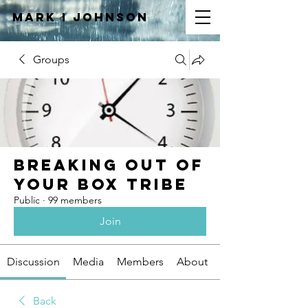
Mark I
JOHNSON
Groups
Breaking Out of
Your Box Tribe
Public
·
99 members
Join
Discussion
Media
Members
About
Back