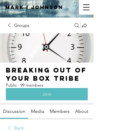
Mark I
JOHNSON
Groups
Breaking Out of
Your Box Tribe
Public
·
99 members
Join
Discussion
Media
Members
About
Back