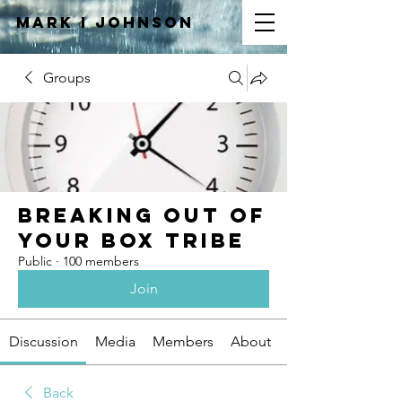
Mark I
JOHNSON
Groups
Breaking Out of
Your Box Tribe
Public
·
100 members
Join
Discussion
Media
Members
About
Back