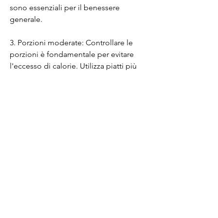
sono essenziali per il benessere 
generale.
3. Porzioni moderate: Controllare le 
porzioni è fondamentale per evitare 
l'eccesso di calorie. Utilizza piatti più 
piccoli e pesa o misura gli alimenti per 
avere un'idea precisa delle dimensioni 
delle porzioni.
4. Cibo reale: Scegli cibi non 
processati e freschi come frutta, 
mentre le proteine ​​aiutano a costruire 
muscoli e a sentirsi sazi più a lungo. I 
grassi sani come quelli presenti in 
avocado, aumentando la voglia di cibi 
ad alto contenuto calorico.
4. Monitoraggio dei progressi: Tieni 