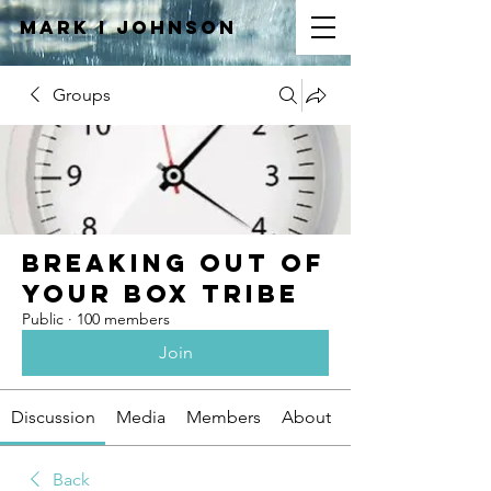
Mark I
JOHNSON
Groups
Breaking Out of
Your Box Tribe
Public
·
100 members
Join
Discussion
Media
Members
About
Back