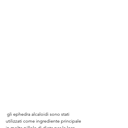
 gli ephedra alcaloidi sono stati 
utilizzati come ingrediente principale 
in molte pillole di dieta per la loro 