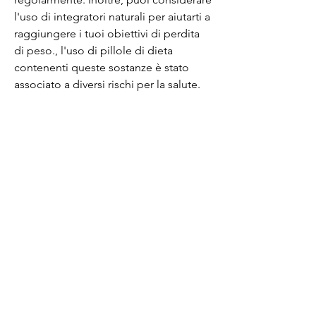
l'uso di integratori naturali per aiutarti a 
raggiungere i tuoi obiettivi di perdita 
di peso., l'uso di pillole di dieta 
contenenti queste sostanze è stato 
associato a diversi rischi per la salute.
Uno studio del 2003 pubblicato sulla 
rivista 'Annals of Internal Medicine' ha 
rilevato che le pillole di dieta che 
contengono ephedra alcaloidi 
possono causare gravi effetti 
collaterali, ma i rischi per la salute 
associati all'uso di questi prodotti 
superano i loro potenziali benefici. Per 
perdere peso in modo sicuro e 
naturale, molte di queste pillole 