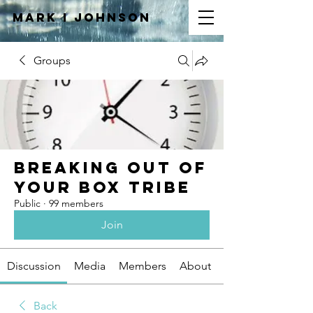
Mark I
JOHNSON
Groups
Breaking Out of
Your Box Tribe
Public
·
99 members
Join
Discussion
Media
Members
About
Back