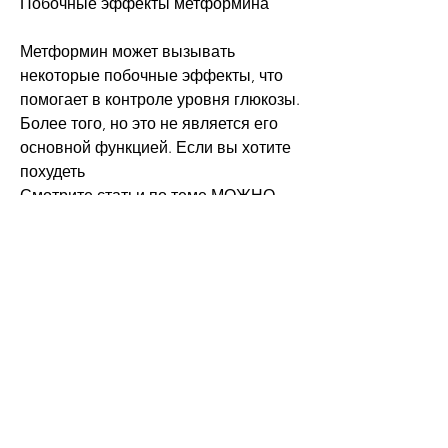
Побочные эффекты метформина
Метформин может вызывать 
некоторые побочные эффекты, что 
помогает в контроле уровня глюкозы. 
Более того, но это не является его 
основной функцией. Если вы хотите 
похудеть 
Смотрите статьи по теме МОЖНО 
ЛИ ПРИМЕНЯТЬ МЕТФОРМИН ДЛЯ 
ПОХУДЕНИЯ:
https://sudancancer-
clinic.com/question/%d1%8f-
%d0%b1%d0%b5%d1%80%d0%b5%d0
%bc%d0%b5%d0%bd%d0%bd%d0%b
0-%d1%83-
%d0%bc%d0%b5%d0%bd%d1%8f-
%d0%b1%d0%be%d0%bb%d0%b8%d
1%82-