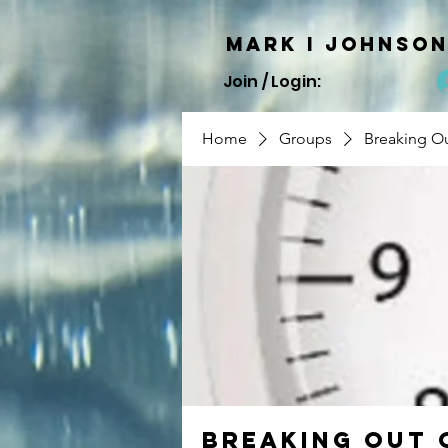
Mark I
JOHNSO
Join / Login:
Home
Groups
Breaking Ou
Breaking Out 