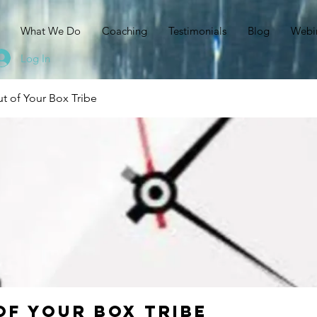
N
What We Do
Coaching
Testimonials
Blog
Webi
Log In
t of Your Box Tribe
of Your Box Tribe