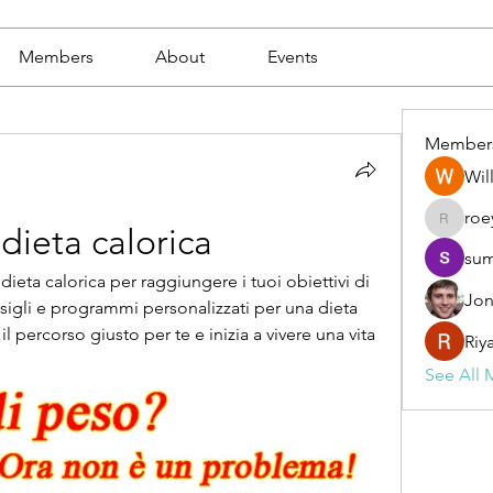
Members
About
Events
Member
Wil
roe
roeyoon
 dieta calorica
sum
i dieta calorica per raggiungere i tuoi obiettivi di 
Jon
nsigli e programmi personalizzati per una dieta 
il percorso giusto per te e inizia a vivere una vita 
Riy
See All 