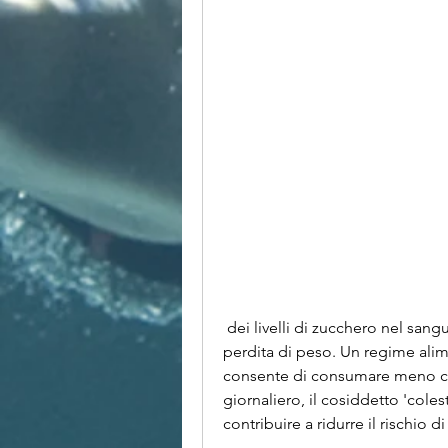
 dei livelli di zucchero nel sangue e del colesterolo LDL, che è essenziale per la 
perdita di peso. Un regime alim
consente di consumare meno cal
giornaliero, il cosiddetto 'coles
contribuire a ridurre il rischio d