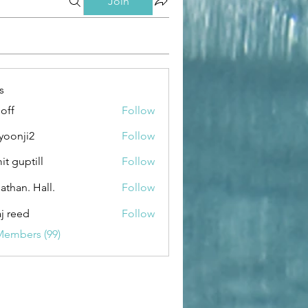
Join
s
loff
Follow
yoonji2
Follow
ji2
it guptill
Follow
athan. Hall.
Follow
aj reed
Follow
Members (99)