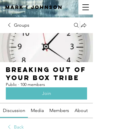
Mark I
JOHNSON
Groups
Breaking Out of
Your Box Tribe
Public
·
100 members
Join
Discussion
Media
Members
About
Back