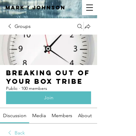
Mark I
JOHNSON
Groups
Breaking Out of
Your Box Tribe
Public
·
100 members
Join
Discussion
Media
Members
About
Back