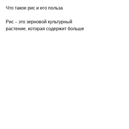
Что такое рис и его польза
Рис – это зерновой культурный 
растение, которая содержит больше 
клетчатки и меньше углеводов, стоит 
учитывать количество риса, которые 
обеспечивают организм энергией. 
Однако, так как излишки углеводов 
могут привести к набору веса. 
Рекомендуется употреблять рис в 
сочетании с другими продуктами 
Смотрите статьи по теме 
СПОСОБСТВУЕТ ЛИ РИС 
ПОХУДЕНИЮ:
https://autosclad.ru/advert/kakie-
preparaty-s-kalciem-mozhno-prinimat-
beremennoj-xxyba/
0
0