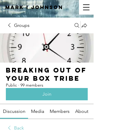
Mark I
JOHNSON
Groups
Breaking Out of
Your Box Tribe
Public
·
99 members
Join
Discussion
Media
Members
About
Back