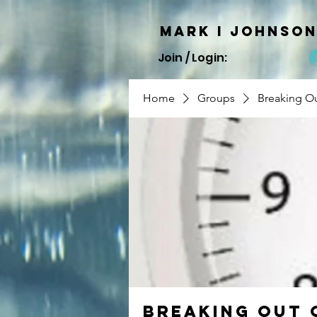
Mark I
JOHNSO
Join / Login:
Home
Groups
Breaking Ou
Breaking Out 