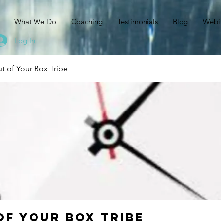
N
What We Do
Coaching
Testimonials
Blog
Webi
Log In
t of Your Box Tribe
of Your Box Tribe