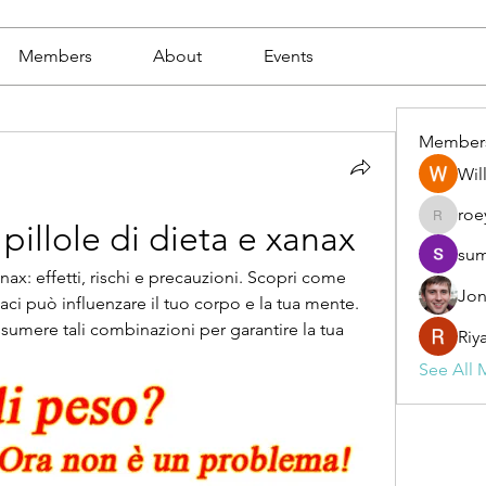
Members
About
Events
Member
Wil
roe
roeyoon
pillole di dieta e xanax
sum
ax: effetti, rischi e precauzioni. Scopri come 
Jon
aci può influenzare il tuo corpo e la tua mente. 
umere tali combinazioni per garantire la tua 
Riy
See All 