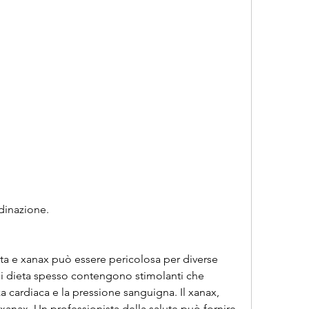
dinazione.
eta e xanax può essere pericolosa per diverse 
e di dieta spesso contengono stimolanti che 
cardiaca e la pressione sanguigna. Il xanax, 
 xanax. Un professionista della salute può fornire 