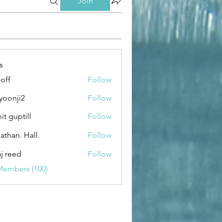
Join
s
loff
Follow
yoonji2
Follow
ji2
it guptill
Follow
athan. Hall.
Follow
aj reed
Follow
Members (100)