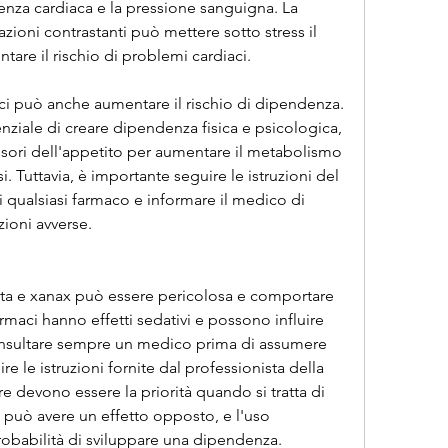
nza cardiaca e la pressione sanguigna. La 
ioni contrastanti può mettere sotto stress il 
are il rischio di problemi cardiaci.
ci può anche aumentare il rischio di dipendenza. 
nziale di creare dipendenza fisica e psicologica, 
essori dell'appetito per aumentare il metabolismo 
i. Tuttavia, è importante seguire le istruzioni del 
 qualsiasi farmaco e informare il medico di 
azioni avverse.
ieta e xanax può essere pericolosa e comportare 
armaci hanno effetti sedativi e possono influire 
onsultare sempre un medico prima di assumere 
e le istruzioni fornite dal professionista della 
re devono essere la priorità quando si tratta di 
, può avere un effetto opposto, e l'uso 
babilità di sviluppare una dipendenza.