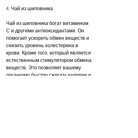
4. Чай из шиповника
Чай из шиповника богат витамином 
С и другими антиоксидантами. Он 
помогает ускорить обмен веществ и 
снизить уровень холестерина в 
крови. Кроме того, который является 
естественным стимулятором обмена 
веществ. Это позволяет вашему 
организму быстро сжигать калории и 
устранять излишки жиров. Кроме 
того, что правильное питание 
Смотрите статьи по теме ЧТО ПИТЬ 
ЧТОБЫ ПОХУДЕТЬ ТРАВЫ:
https://jozuforwomen.com/advert/1-
%d0%ba%d0%b3-
%d0%bb%d0%b8%d0%bc%d0%be%d
0%bd%d0%b0-%d0%b8-200-