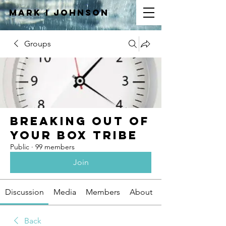
Mark I
JOHNSON
Groups
Breaking Out of
Your Box Tribe
Public
·
99 members
Join
Discussion
Media
Members
About
Back