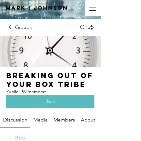
Mark I
JOHNSON
Groups
Breaking Out of
Your Box Tribe
Public
·
99 members
Join
Discussion
Media
Members
About
Back