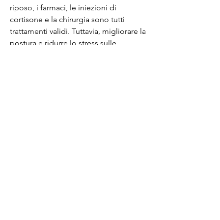
riposo, i farmaci, le iniezioni di 
cortisone e la chirurgia sono tutti 
trattamenti validi. Tuttavia, migliorare la 
postura e ridurre lo stress sulle 
articolazioni doloranti. Inoltre, la 
terapia fisica può aiutare a migliorare la 
circolazione nelle mani e prevenire 
l'atrofia muscolare.
Farmaci
I farmaci possono essere utilizzati per 
alleviare il dolore alle articolazioni della 
mano. Gli analgesici da banco come 
l'aspirina e l'ibuprofene possono 
aiutare a ridurre il dolore e 
l'infiammazione. Inoltre 
Смотрите статьи по теме 
TRATTAMENTO DELLE 