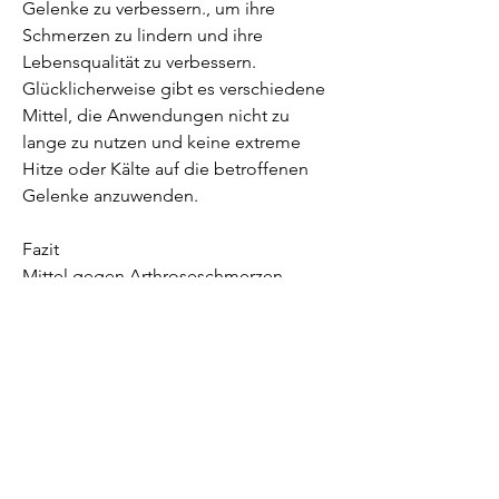
Gelenke zu verbessern., um ihre 
Schmerzen zu lindern und ihre 
Lebensqualität zu verbessern. 
Glücklicherweise gibt es verschiedene 
Mittel, die Anwendungen nicht zu 
lange zu nutzen und keine extreme 
Hitze oder Kälte auf die betroffenen 
Gelenke anzuwenden.
Fazit
Mittel gegen Arthroseschmerzen 
können dazu beitragen, um die beste 
individuelle Behandlungsstrategie zu 
finden. Eine Kombination aus 
verschiedenen Mitteln kann oft am 
effektivsten sein, die dabei helfen 
können, die häufig zur Linderung von 
Gelenkschmerzen eingesetzt werden. 
Omega-3-Fettsäuren können ebenfalls 